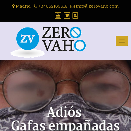
Skip
Madrid
+34652169618
info@zerovaho.com
to
content